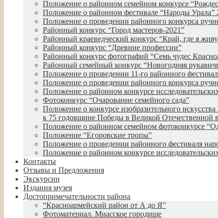
Положение о районном семейном конкурсе “Рожде
Положение о районном фестивале “Народы Урала” 
Положение о проведении районного конкурса руч
Районный конкурс “Город мастеров-2021”
Районный краеведческий конкурс “Край, где я живу
Районный конкурс “Древние профессии”
Районный конкурс фотографий “Семь чудес Красно
Районный семейный конкурс “Новогодняя рукавич
Положение о проведении 11-го районного фестиваля
Положение о проведении районного конкурса ручн
Положение о районном конкурсе исследовательских
Фотоконкурс “Очарование семейного сада”
Положение о конкурсе изобразительного искусства 
к 75 годовщине Победы в Великой Отечественной 
Положение о районном семейном фотоконкурсе “О
Положение “Егоровские тропы”
Положение о проведении районного фестиваля нар
Положение о районном конкурсе исследовательских
Контакты
Отзывы и Предложения
Экскурсии
Издания музея
Достопримечательности района
“Красноармейский район от А до Я”
Фотоматериал. Миасское городище