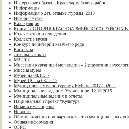
Интересные объекты Красноармейского района
Информация
Информация о дет. отдыхе (туризм) 2018
История музея
Калькуляция
Книга “ИСТОРИЯ КРАСНОАРМЕЙСКОГО РАЙОНА В
Кодекс этики и поведения
Коллектив музея
Конкурс по истории казачьего рода
Контакты
Локальные акты
МЗ 2018
Миасский курганный могильник – 2 (памятник археолог
Миссия музея
Музей на 08.12.17
Музей ЦС на 08.12.17
Муниц программа по туризму КМР на 2017-2020гг.
Муниципальное задание. Уточнённое. 12.10.2015
Муниципальные задания и отчеты
Национальный проект “Культура”
Независимая оценка
Новости
Об утверждении стандартов качества муниципальных у
Общая информация
ОГРН