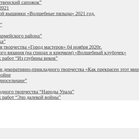
ственский сапожок”
2021
ной вышивки «Волшебные пяльцы» 2021 год.
”
армейского района”
ка”
 творчества «Город мастеров» 04 ноября 2020г.
ого вязания (на спицах и крючком) «Волшебный клубочек»
 работ “Из глубины веков”
и декоративно-прикладного творчества «Как прекрасен этот мир
войне
дносельчане”
одного творчества “Народы Урала”
 работ “Эхо далекой войны”