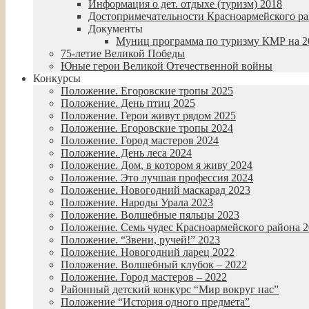
Информация о дет. отдыхе (туризм) 2018
Достопримечательности Красноармейского р
Документы
Муниц программа по туризму КМР на 20
75-летие Великой Победы
Юные герои Великой Отечественной войны
Конкурсы
Положение. Егоровские тропы 2025
Положение. День птиц 2025
Положение. Герои живут рядом 2025
Положение. Егоровские тропы 2024
Положение. Город мастеров 2024
Положение. День леса 2024
Положение. Дом, в котором я живу 2024
Положение. Это лучшая профессия 2024
Положение. Новогодний маскарад 2023
Положение. Народы Урала 2023
Положение. Волшебные пяльцы 2023
Положение. Семь чудес Красноармейского района 
Положение. “Звени, ручей!” 2023
Положение. Новогодний ларец 2022
Положение. Волшебный клубок – 2022
Положение. Город мастеров – 2022
Районный детский конкурс “Мир вокруг нас”
Положение “История одного предмета”