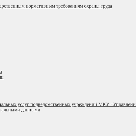
ударственным нормативным требованиям охраны труда
и
ми
ипальных услуг подведомственных учреждений МКУ «Управлени
сональными данными