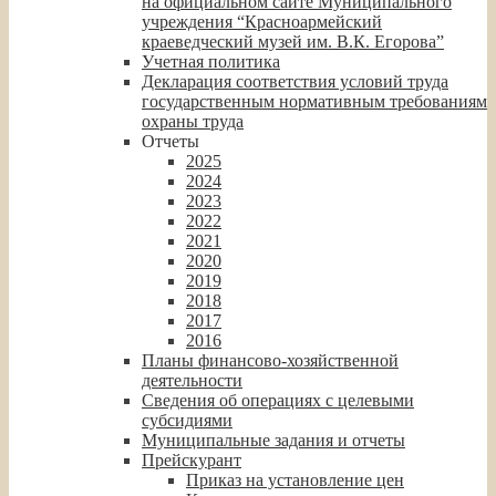
на официальном сайте Муниципального
учреждения “Красноармейский
краеведческий музей им. В.К. Егорова”
Учетная политика
Декларация соответствия условий труда
государственным нормативным требованиям
охраны труда
Отчеты
2025
2024
2023
2022
2021
2020
2019
2018
2017
2016
Планы финансово-хозяйственной
деятельности
Сведения об операциях с целевыми
субсидиями
Муниципальные задания и отчеты
Прейскурант
Приказ на установление цен