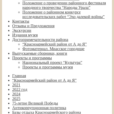
Положение о проведении районного фестиваля
народного творчества “Народы Урала”
Положение о районном конкурсе
исследовательских работ “Эхо далекой войны”
Контакты
Отзывы и Предложения
Экскурсии
Издания музея
Достопримечательности района
“Красноармейский район от А до Я”
Фотоматериал. Миасское городище
Выпускаемые сборники, книги
Проекты и программы
Национальный проект “Культура”
Проекты и программы музея
Главная
“Красноармейский район от А до Я”
2021
2022 год
2024
2025
75-летие Великой Победы
Антикоррупционная политика
Базы отдыха Красноармейского района