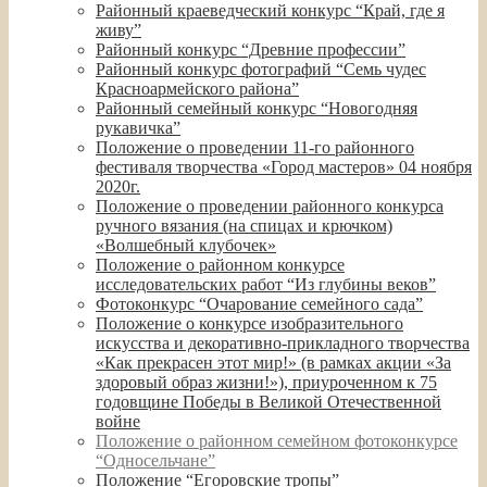
Районный краеведческий конкурс “Край, где я
живу”
Районный конкурс “Древние профессии”
Районный конкурс фотографий “Семь чудес
Красноармейского района”
Районный семейный конкурс “Новогодняя
рукавичка”
Положение о проведении 11-го районного
фестиваля творчества «Город мастеров» 04 ноября
2020г.
Положение о проведении районного конкурса
ручного вязания (на спицах и крючком)
«Волшебный клубочек»
Положение о районном конкурсе
исследовательских работ “Из глубины веков”
Фотоконкурс “Очарование семейного сада”
Положение о конкурсе изобразительного
искусства и декоративно-прикладного творчества
«Как прекрасен этот мир!» (в рамках акции «За
здоровый образ жизни!»), приуроченном к 75
годовщине Победы в Великой Отечественной
войне
Положение о районном семейном фотоконкурсе
“Односельчане”
Положение “Егоровские тропы”