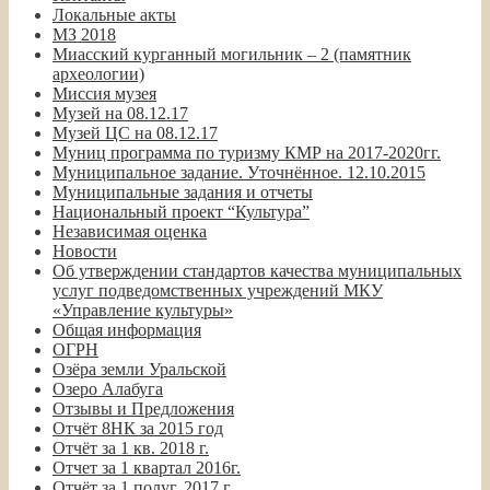
Локальные акты
МЗ 2018
Миасский курганный могильник – 2 (памятник
археологии)
Миссия музея
Музей на 08.12.17
Музей ЦС на 08.12.17
Муниц программа по туризму КМР на 2017-2020гг.
Муниципальное задание. Уточнённое. 12.10.2015
Муниципальные задания и отчеты
Национальный проект “Культура”
Независимая оценка
Новости
Об утверждении стандартов качества муниципальных
услуг подведомственных учреждений МКУ
«Управление культуры»
Общая информация
ОГРН
Озёра земли Уральской
Озеро Алабуга
Отзывы и Предложения
Отчёт 8НК за 2015 год
Отчёт за 1 кв. 2018 г.
Отчет за 1 квартал 2016г.
Отчёт за 1 полуг. 2017 г.