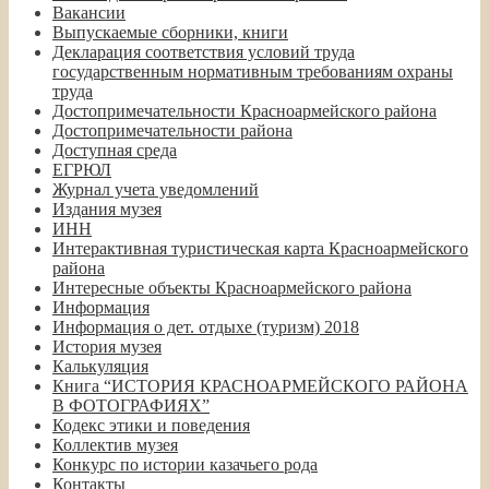
Вакансии
Выпускаемые сборники, книги
Декларация соответствия условий труда
государственным нормативным требованиям охраны
труда
Достопримечательности Красноармейского района
Достопримечательности района
Доступная среда
ЕГРЮЛ
Журнал учета уведомлений
Издания музея
ИНН
Интерактивная туристическая карта Красноармейского
района
Интересные объекты Красноармейского района
Информация
Информация о дет. отдыхе (туризм) 2018
История музея
Калькуляция
Книга “ИСТОРИЯ КРАСНОАРМЕЙСКОГО РАЙОНА
В ФОТОГРАФИЯХ”
Кодекс этики и поведения
Коллектив музея
Конкурс по истории казачьего рода
Контакты