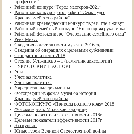
профессии”
Районный конкурс “Город мастеров-2021”
Районный конкурс фотографий “Семь чудес
Красноармейского района”
Районный краеведческий конкурс “Край, где я живу”
Районный семейный конкурс “Новогодняя рукавичка”
Районный фотоконкурс “Очарование семейного сада”
Река Миасс
Сведения о деятельности музея за 2016год.
Сведения об операциях с целевыми субсидиями
Стандартный отчёт 2018
Стоянка Устьянцево – 1 (памятник археологии)
ТУРИСТСКИЙ ПАСПОРТ
Устав
Учетная политика
Учетная политика
Учредительные документы
Фотографии из фонда музея об истории
Красноармейского района
ФОТОКОНКУРС «Природа родного края» 2018
Фотоматериал. Миасское городище
Целевые показатели эффективности 2016г.
Целевые показатели эффективности 2017г.
Экскурсии
Юные герои Великой Отечественной войны