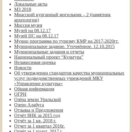
Локальные акты
МЗ 2018
Миасский курганный могильник – 2 (памятник
археологии)
Миссия музея
Музей на 08.12.17
Музей ЦС на 08.12.17
Муниц программа по туризму КМР на 2017-2020гг.
Муниципальное задание. Уточнённое. 12.10.2015
Муниципальные задания и отчеты
Национальный проект “Культура”
Независимая оценка
Новости
Об утверждении стандартов качества муниципальных
услуг подведомственных учреждений МКУ
«Управление культуры»
Общая информация
ОГРН
Озёра земли Уральской
Озеро Алабуга
Отзывы и Предложения
Отчёт 8НК за 2015 год
Отчёт за 1 кв. 2018 г.
Отчет за 1 квартал 2016г.
Отчёт за 1 полуг. 2017 г.