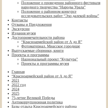
Положение о проведении районного фестиваля
народного творчества “Народы Урала”
Положение о районном конкурсе
исследовательских работ “Эхо далекой войны”
Контакты
Отзывы и Предложения
Экскурсии
Издания музея
Достопримечательности района
“Красноармейский район от А до Я”
Фотоматериал. Миасское городище
Выпускаемые сборники, книги
Проекты и программы
Национальный проект “Культура”
Проекты и программы музея
Главная
“Красноармейский район от А до Я”
2021
2022 год
2024
2025
75-летие Великой Победы
Антикоррупционная политика
Базы отдыха Красноармейского района