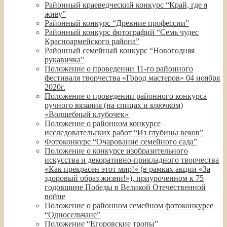
Районный краеведческий конкурс “Край, где я
живу”
Районный конкурс “Древние профессии”
Районный конкурс фотографий “Семь чудес
Красноармейского района”
Районный семейный конкурс “Новогодняя
рукавичка”
Положение о проведении 11-го районного
фестиваля творчества «Город мастеров» 04 ноября
2020г.
Положение о проведении районного конкурса
ручного вязания (на спицах и крючком)
«Волшебный клубочек»
Положение о районном конкурсе
исследовательских работ “Из глубины веков”
Фотоконкурс “Очарование семейного сада”
Положение о конкурсе изобразительного
искусства и декоративно-прикладного творчества
«Как прекрасен этот мир!» (в рамках акции «За
здоровый образ жизни!»), приуроченном к 75
годовщине Победы в Великой Отечественной
войне
Положение о районном семейном фотоконкурсе
“Односельчане”
Положение “Егоровские тропы”