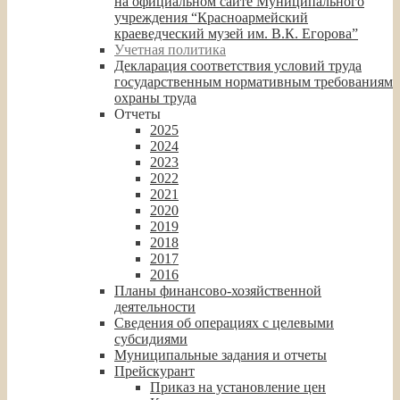
на официальном сайте Муниципального
учреждения “Красноармейский
краеведческий музей им. В.К. Егорова”
Учетная политика
Декларация соответствия условий труда
государственным нормативным требованиям
охраны труда
Отчеты
2025
2024
2023
2022
2021
2020
2019
2018
2017
2016
Планы финансово-хозяйственной
деятельности
Сведения об операциях с целевыми
субсидиями
Муниципальные задания и отчеты
Прейскурант
Приказ на установление цен