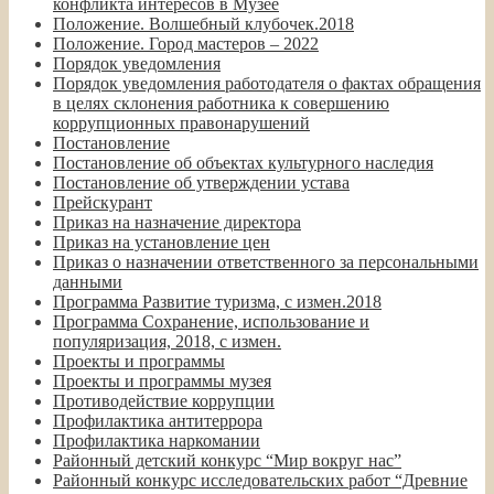
конфликта интересов в Музее
Положение. Волшебный клубочек.2018
Положение. Город мастеров – 2022
Порядок уведомления
Порядок уведомления работодателя о фактах обращения
в целях склонения работника к совершению
коррупционных правонарушений
Постановление
Постановление об объектах культурного наследия
Постановление об утверждении устава
Прейскурант
Приказ на назначение директора
Приказ на установление цен
Приказ о назначении ответственного за персональными
данными
Программа Развитие туризма, с измен.2018
Программа Сохранение, использование и
популяризация, 2018, с измен.
Проекты и программы
Проекты и программы музея
Противодействие коррупции
Профилактика антитеррора
Профилактика наркомании
Районный детский конкурс “Мир вокруг нас”
Районный конкурс исследовательских работ “Древние