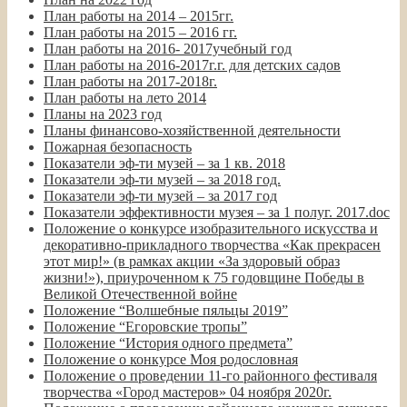
План работы на 2014 – 2015гг.
План работы на 2015 – 2016 гг.
План работы на 2016- 2017учебный год
План работы на 2016-2017г.г. для детских садов
План работы на 2017-2018г.
План работы на лето 2014
Планы на 2023 год
Планы финансово-хозяйственной деятельности
Пожарная безопасность
Показатели эф-ти музей – за 1 кв. 2018
Показатели эф-ти музей – за 2018 год.
Показатели эф-ти музей – за 2017 год
Показатели эффективности музея – за 1 полуг. 2017.doc
Положение о конкурсе изобразительного искусства и
декоративно-прикладного творчества «Как прекрасен
этот мир!» (в рамках акции «За здоровый образ
жизни!»), приуроченном к 75 годовщине Победы в
Великой Отечественной войне
Положение “Волшебные пяльцы 2019”
Положение “Егоровские тропы”
Положение “История одного предмета”
Положение о конкурсе Моя родословная
Положение о проведении 11-го районного фестиваля
творчества «Город мастеров» 04 ноября 2020г.