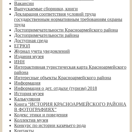
Вакансии
Выпускаемые сборники, книги
Декларация соответствия условий труда
государственным нормативным требованиям охраны
труда
Достопримечательности Красноармейского района
Достопримечательности района
Доступная среда
ЕГРЮЛ
Журнал учета уведомлений
Издания музея
ИНН
Интерактивная туристическая карта Красноармейского
района
Интересные объекты Красноармейского района
Информация
Информация о дет. отдыхе (туризм) 2018
История музея
Калькуляция
Книга “ИСТОРИЯ КРАСНОАРМЕЙСКОГО РАЙОНА
В ФОТОГРАФИЯХ”
Кодекс этики и поведения
Коллектив музея
Конкурс по истории казачьего рода
Контакты