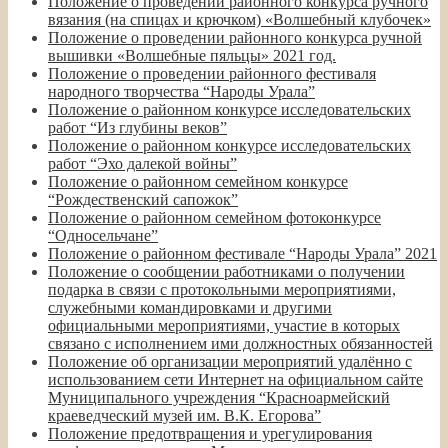
Положение о проведении районного конкурса ручного
вязания (на спицах и крючком) «Волшебный клубочек»
Положение о проведении районного конкурса ручной
вышивки «Волшебные пяльцы» 2021 год.
Положение о проведении районного фестиваля
народного творчества “Народы Урала”
Положение о районном конкурсе исследовательских
работ “Из глубины веков”
Положение о районном конкурсе исследовательских
работ “Эхо далекой войны”
Положение о районном семейном конкурсе
“Рождественский сапожок”
Положение о районном семейном фотоконкурсе
“Односельчане”
Положение о районном фестивале “Народы Урала” 2021
Положение о сообщении работниками о получении
подарка в связи с протокольными мероприятиями,
служебными командировками и другими
официальными мероприятиями, участие в которых
связано с исполнением ими должностных обязанностей
Положение об организации мероприятий удалённо с
использованием сети Интернет на официальном сайте
Муниципального учреждения “Красноармейский
краеведческий музей им. В.К. Егорова”
Положение предотвращения и урегулирования