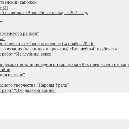
ственский сапожок”
2021
ной вышивки «Волшебные пяльцы» 2021 год.
”
армейского района”
ка”
 творчества «Город мастеров» 04 ноября 2020г.
ого вязания (на спицах и крючком) «Волшебный клубочек»
 работ “Из глубины веков”
и декоративно-прикладного творчества «Как прекрасен этот мир
войне
дносельчане”
одного творчества “Народы Урала”
 работ “Эхо далекой войны”