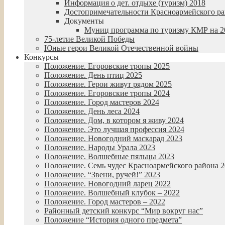
Информация о дет. отдыхе (туризм) 2018
Достопримечательности Красноармейского р
Документы
Муниц программа по туризму КМР на 20
75-летие Великой Победы
Юные герои Великой Отечественной войны
Конкурсы
Положение. Егоровские тропы 2025
Положение. День птиц 2025
Положение. Герои живут рядом 2025
Положение. Егоровские тропы 2024
Положение. Город мастеров 2024
Положение. День леса 2024
Положение. Дом, в котором я живу 2024
Положение. Это лучшая профессия 2024
Положение. Новогодний маскарад 2023
Положение. Народы Урала 2023
Положение. Волшебные пяльцы 2023
Положение. Семь чудес Красноармейского района 
Положение. “Звени, ручей!” 2023
Положение. Новогодний ларец 2022
Положение. Волшебный клубок – 2022
Положение. Город мастеров – 2022
Районный детский конкурс “Мир вокруг нас”
Положение “История одного предмета”