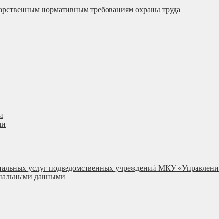
ударственным нормативным требованиям охраны труда
и
ми
ипальных услуг подведомственных учреждений МКУ «Управлени
сональными данными