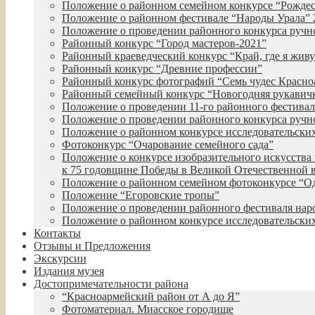
Положение о районном семейном конкурсе “Рожде
Положение о районном фестивале “Народы Урала” 
Положение о проведении районного конкурса руч
Районный конкурс “Город мастеров-2021”
Районный краеведческий конкурс “Край, где я живу
Районный конкурс “Древние профессии”
Районный конкурс фотографий “Семь чудес Красно
Районный семейный конкурс “Новогодняя рукавич
Положение о проведении 11-го районного фестиваля
Положение о проведении районного конкурса ручн
Положение о районном конкурсе исследовательских
Фотоконкурс “Очарование семейного сада”
Положение о конкурсе изобразительного искусства 
к 75 годовщине Победы в Великой Отечественной 
Положение о районном семейном фотоконкурсе “О
Положение “Егоровские тропы”
Положение о проведении районного фестиваля нар
Положение о районном конкурсе исследовательских
Контакты
Отзывы и Предложения
Экскурсии
Издания музея
Достопримечательности района
“Красноармейский район от А до Я”
Фотоматериал. Миасское городище