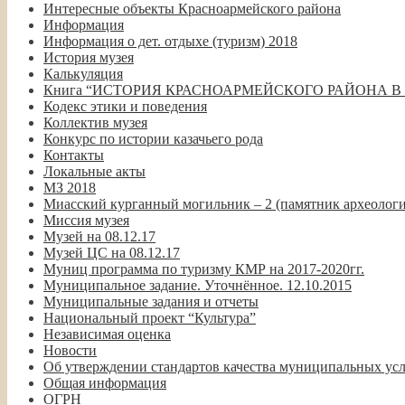
Интересные объекты Красноармейского района
Информация
Информация о дет. отдыхе (туризм) 2018
История музея
Калькуляция
Книга “ИСТОРИЯ КРАСНОАРМЕЙСКОГО РАЙОНА В
Кодекс этики и поведения
Коллектив музея
Конкурс по истории казачьего рода
Контакты
Локальные акты
МЗ 2018
Миасский курганный могильник – 2 (памятник археолог
Миссия музея
Музей на 08.12.17
Музей ЦС на 08.12.17
Муниц программа по туризму КМР на 2017-2020гг.
Муниципальное задание. Уточнённое. 12.10.2015
Муниципальные задания и отчеты
Национальный проект “Культура”
Независимая оценка
Новости
Об утверждении стандартов качества муниципальных у
Общая информация
ОГРН