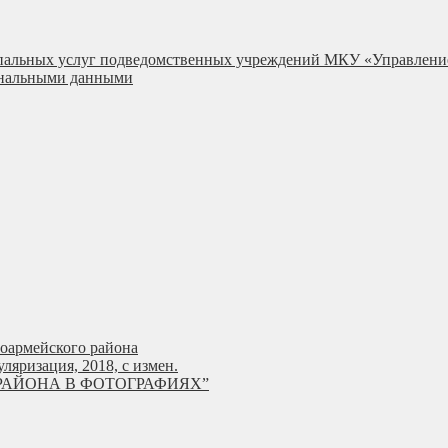
ипальных услуг подведомственных учреждений МКУ «Управлени
сональными данными
ноармейского района
яризация, 2018, с измен.
РАЙОНА В ФОТОГРАФИЯХ”