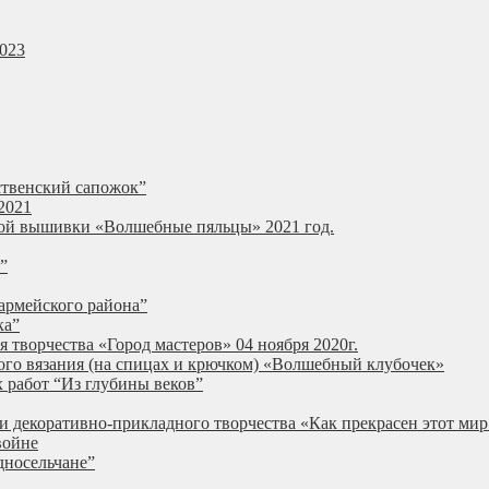
2023
ственский сапожок”
2021
ной вышивки «Волшебные пяльцы» 2021 год.
”
армейского района”
ка”
 творчества «Город мастеров» 04 ноября 2020г.
ого вязания (на спицах и крючком) «Волшебный клубочек»
 работ “Из глубины веков”
и декоративно-прикладного творчества «Как прекрасен этот мир
войне
дносельчане”