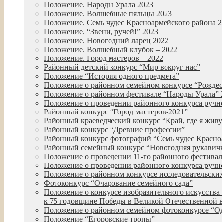
Положение. Народы Урала 2023
Положение. Волшебные пяльцы 2023
Положение. Семь чудес Красноармейского района 
Положение. “Звени, ручей!” 2023
Положение. Новогодний ларец 2022
Положение. Волшебный клубок – 2022
Положение. Город мастеров – 2022
Районный детский конкурс “Мир вокруг нас”
Положение “История одного предмета”
Положение о районном семейном конкурсе “Рожде
Положение о районном фестивале “Народы Урала” 
Положение о проведении районного конкурса руч
Районный конкурс “Город мастеров-2021”
Районный краеведческий конкурс “Край, где я живу
Районный конкурс “Древние профессии”
Районный конкурс фотографий “Семь чудес Красно
Районный семейный конкурс “Новогодняя рукавич
Положение о проведении 11-го районного фестиваля
Положение о проведении районного конкурса ручн
Положение о районном конкурсе исследовательских
Фотоконкурс “Очарование семейного сада”
Положение о конкурсе изобразительного искусства 
к 75 годовщине Победы в Великой Отечественной 
Положение о районном семейном фотоконкурсе “О
Положение “Егоровские тропы”