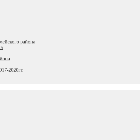
мейского района
на
айона
17-2020гг.