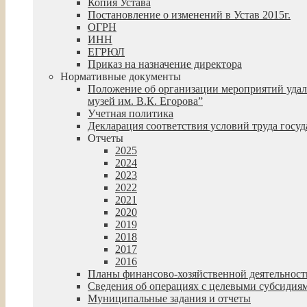
Копия Устава
Постановление о изменений в Устав 2015г.
ОГРН
ИНН
ЕГРЮЛ
Приказ на назначение директора
Нормативные документы
Положение об организации мероприятий удал
музей им. В.К. Егорова”
Учетная политика
Декларация соответствия условий труда гос
Отчеты
2025
2024
2023
2022
2021
2020
2019
2018
2017
2016
Планы финансово-хозяйственной деятельност
Сведения об операциях с целевыми субсидия
Муниципальные задания и отчеты