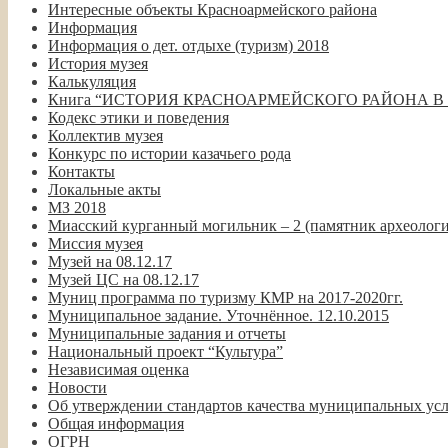
Интересные объекты Красноармейского района
Информация
Информация о дет. отдыхе (туризм) 2018
История музея
Калькуляция
Книга “ИСТОРИЯ КРАСНОАРМЕЙСКОГО РАЙОНА В
Кодекс этики и поведения
Коллектив музея
Конкурс по истории казачьего рода
Контакты
Локальные акты
МЗ 2018
Миасский курганный могильник – 2 (памятник археолог
Миссия музея
Музей на 08.12.17
Музей ЦС на 08.12.17
Муниц программа по туризму КМР на 2017-2020гг.
Муниципальное задание. Уточнённое. 12.10.2015
Муниципальные задания и отчеты
Национальный проект “Культура”
Независимая оценка
Новости
Об утверждении стандартов качества муниципальных у
Общая информация
ОГРН