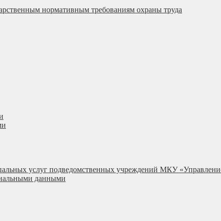
ударственным нормативным требованиям охраны труда
и
ми
ипальных услуг подведомственных учреждений МКУ «Управлени
сональными данными