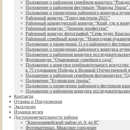
Положение о районном семейном конкурсе “Рожде
Положение о районном фестивале “Народы Урала” 
Положение о проведении районного конкурса руч
Районный конкурс “Город мастеров-2021”
Районный краеведческий конкурс “Край, где я живу
Районный конкурс “Древние профессии”
Районный конкурс фотографий “Семь чудес Красно
Районный семейный конкурс “Новогодняя рукавич
Положение о проведении 11-го районного фестиваля
Положение о проведении районного конкурса ручн
Положение о районном конкурсе исследовательских
Фотоконкурс “Очарование семейного сада”
Положение о конкурсе изобразительного искусства 
к 75 годовщине Победы в Великой Отечественной 
Положение о районном семейном фотоконкурсе “О
Положение “Егоровские тропы”
Положение о проведении районного фестиваля нар
Положение о районном конкурсе исследовательских
Контакты
Отзывы и Предложения
Экскурсии
Издания музея
Достопримечательности района
“Красноармейский район от А до Я”
Фотоматериал. Миасское городище