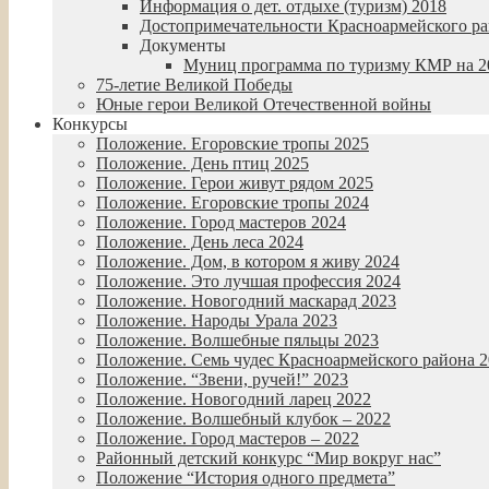
Информация о дет. отдыхе (туризм) 2018
Достопримечательности Красноармейского р
Документы
Муниц программа по туризму КМР на 20
75-летие Великой Победы
Юные герои Великой Отечественной войны
Конкурсы
Положение. Егоровские тропы 2025
Положение. День птиц 2025
Положение. Герои живут рядом 2025
Положение. Егоровские тропы 2024
Положение. Город мастеров 2024
Положение. День леса 2024
Положение. Дом, в котором я живу 2024
Положение. Это лучшая профессия 2024
Положение. Новогодний маскарад 2023
Положение. Народы Урала 2023
Положение. Волшебные пяльцы 2023
Положение. Семь чудес Красноармейского района 
Положение. “Звени, ручей!” 2023
Положение. Новогодний ларец 2022
Положение. Волшебный клубок – 2022
Положение. Город мастеров – 2022
Районный детский конкурс “Мир вокруг нас”
Положение “История одного предмета”