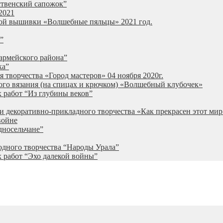
ственский сапожок”
2021
ной вышивки «Волшебные пяльцы» 2021 год.
”
армейского района”
ка”
 творчества «Город мастеров» 04 ноября 2020г.
ого вязания (на спицах и крючком) «Волшебный клубочек»
 работ “Из глубины веков”
и декоративно-прикладного творчества «Как прекрасен этот мир
войне
дносельчане”
одного творчества “Народы Урала”
 работ “Эхо далекой войны”