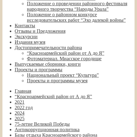
Положение о проведении районного фестиваля
народного творчества “Народы Урала”
Положение о районном конкурсе
исследовательских работ “Эхо далекой войны”
Контакты
Отзывы и Предложения
Экскурсии
Издания музея
Достопримечательности района
“Красноармейский район от А до Я”
Фотоматериал. Миасское городище
Выпускаемые сборники, книги
Проекты и программы
Национальный проект “Культура”
Проекты и программы музея
Главная
“Красноармейский район от А до Я”
2021
2022 год
2024
2025
75-летие Великой Победы
Антикоррупционная политика
Базы отдыха Красноармейского района