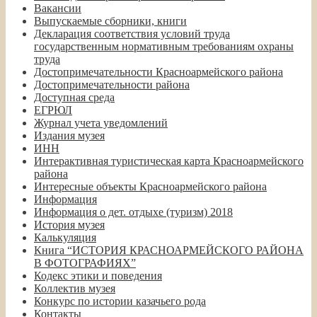
Вакансии
Выпускаемые сборники, книги
Декларация соответствия условий труда
государственным нормативным требованиям охраны
труда
Достопримечательности Красноармейского района
Достопримечательности района
Доступная среда
ЕГРЮЛ
Журнал учета уведомлений
Издания музея
ИНН
Интерактивная туристическая карта Красноармейского
района
Интересные объекты Красноармейского района
Информация
Информация о дет. отдыхе (туризм) 2018
История музея
Калькуляция
Книга “ИСТОРИЯ КРАСНОАРМЕЙСКОГО РАЙОНА
В ФОТОГРАФИЯХ”
Кодекс этики и поведения
Коллектив музея
Конкурс по истории казачьего рода
Контакты