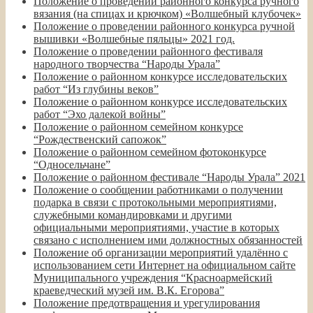
Положение о проведении районного конкурса ручного
вязания (на спицах и крючком) «Волшебный клубочек»
Положение о проведении районного конкурса ручной
вышивки «Волшебные пяльцы» 2021 год.
Положение о проведении районного фестиваля
народного творчества “Народы Урала”
Положение о районном конкурсе исследовательских
работ “Из глубины веков”
Положение о районном конкурсе исследовательских
работ “Эхо далекой войны”
Положение о районном семейном конкурсе
“Рождественский сапожок”
Положение о районном семейном фотоконкурсе
“Односельчане”
Положение о районном фестивале “Народы Урала” 2021
Положение о сообщении работниками о получении
подарка в связи с протокольными мероприятиями,
служебными командировками и другими
официальными мероприятиями, участие в которых
связано с исполнением ими должностных обязанностей
Положение об организации мероприятий удалённо с
использованием сети Интернет на официальном сайте
Муниципального учреждения “Красноармейский
краеведческий музей им. В.К. Егорова”
Положение предотвращения и урегулирования