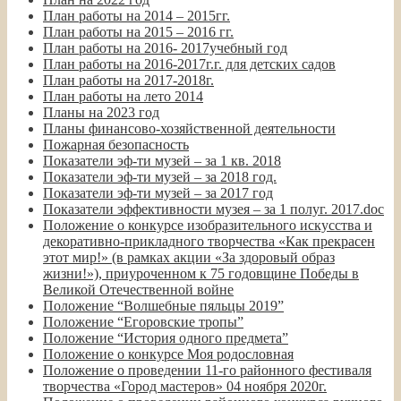
План работы на 2014 – 2015гг.
План работы на 2015 – 2016 гг.
План работы на 2016- 2017учебный год
План работы на 2016-2017г.г. для детских садов
План работы на 2017-2018г.
План работы на лето 2014
Планы на 2023 год
Планы финансово-хозяйственной деятельности
Пожарная безопасность
Показатели эф-ти музей – за 1 кв. 2018
Показатели эф-ти музей – за 2018 год.
Показатели эф-ти музей – за 2017 год
Показатели эффективности музея – за 1 полуг. 2017.doc
Положение о конкурсе изобразительного искусства и
декоративно-прикладного творчества «Как прекрасен
этот мир!» (в рамках акции «За здоровый образ
жизни!»), приуроченном к 75 годовщине Победы в
Великой Отечественной войне
Положение “Волшебные пяльцы 2019”
Положение “Егоровские тропы”
Положение “История одного предмета”
Положение о конкурсе Моя родословная
Положение о проведении 11-го районного фестиваля
творчества «Город мастеров» 04 ноября 2020г.