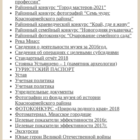
профессии”
Районный конкурс “Город мастеров-2021”
Районный конкурс фотографий “Семь чудес
Красноармейского района”
Районный краеведческий конкурс “Край, где я живу”
Районный семейный конкурс “Новогодняя рукавичка”
Районный фотоконкурс “Очарование семейного сада”
Река Миасс
Сведения о деятельности музея за 2016год.
Сведения об операциях с целевыми субсидиями
Стандартный отчёт 2018
Стоянка Устьянцево – 1 (памятник археологии)
ТУРИСТСКИЙ ПАСПОРТ
Устав
Учетная политика
Учетная политика
Учредительные документы
Фотографии из фонда музея об истории
Красноармейского района
ФОТОКОНКУРС «Природа родного края» 2018
Фотоматериал. Миасское городище
Целевые показатели эффективности 2016г.
Целевые показатели эффективности 2017г.
Экскурсии
Юные герои Великой Отечественной войны