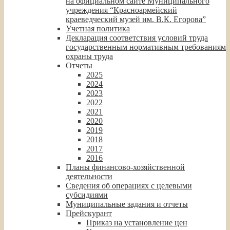
на официальном сайте Муниципального
учреждения “Красноармейский
краеведческий музей им. В.К. Егорова”
Учетная политика
Декларация соответствия условий труда
государственным нормативным требованиям
охраны труда
Отчеты
2025
2024
2023
2022
2021
2020
2019
2018
2017
2016
Планы финансово-хозяйственной
деятельности
Сведения об операциях с целевыми
субсидиями
Муниципальные задания и отчеты
Прейскурант
Приказ на установление цен