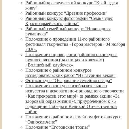
Районный краеведческий конкурс “Край, где я
живу”
Районный конкурс “Древние профессии”
Районный конкурс фотографий “Семь чудес
Красноармейского района”
Районный семейный конкурс “Новогодняя
рукавичка”
Положение о проведении 11-го районного
фестиваля творчества «Город мастеров» 04 ноября
2020г.
Положение о проведении районного конкурса
ручного вязания (на спицах и крючком)
«Волшебный клубочек»
Положение о районном конкурсе
исследовательских работ “Из глубины веков”
Фотоконкурс “Очарование семейного сада”
Положение о конкурсе изобразительного
искусства и декоративно-прикладного творчества
«Как прекрасен этот мир!» (в рамках акции «За
здоровый образ жизни!»), приуроченном к 75
годовщине Победы в Великой Отечественной
войне
Положение о районном семейном фотоконкурсе
“Односельчане”
Положение “Егоровские тропы”