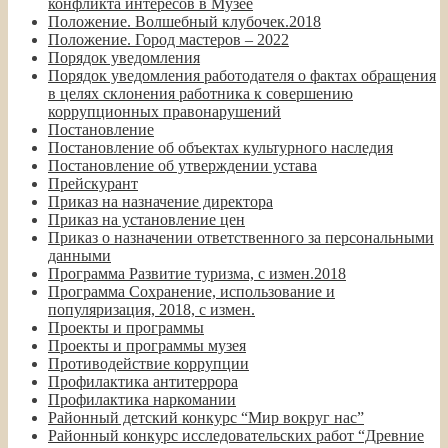
конфликта интересов в Музее
Положение. Волшебный клубочек.2018
Положение. Город мастеров – 2022
Порядок уведомления
Порядок уведомления работодателя о фактах обращения
в целях склонения работника к совершению
коррупционных правонарушений
Постановление
Постановление об объектах культурного наследия
Постановление об утверждении устава
Прейскурант
Приказ на назначение директора
Приказ на установление цен
Приказ о назначении ответственного за персональными
данными
Программа Развитие туризма, с измен.2018
Программа Сохранение, использование и
популяризация, 2018, с измен.
Проекты и программы
Проекты и программы музея
Противодействие коррупции
Профилактика антитеррора
Профилактика наркомании
Районный детский конкурс “Мир вокруг нас”
Районный конкурс исследовательских работ “Древние