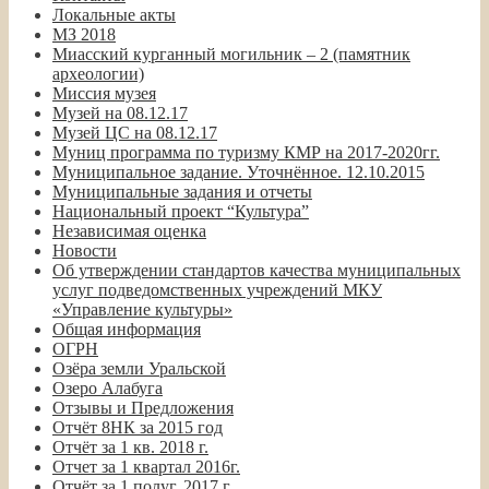
Локальные акты
МЗ 2018
Миасский курганный могильник – 2 (памятник
археологии)
Миссия музея
Музей на 08.12.17
Музей ЦС на 08.12.17
Муниц программа по туризму КМР на 2017-2020гг.
Муниципальное задание. Уточнённое. 12.10.2015
Муниципальные задания и отчеты
Национальный проект “Культура”
Независимая оценка
Новости
Об утверждении стандартов качества муниципальных
услуг подведомственных учреждений МКУ
«Управление культуры»
Общая информация
ОГРН
Озёра земли Уральской
Озеро Алабуга
Отзывы и Предложения
Отчёт 8НК за 2015 год
Отчёт за 1 кв. 2018 г.
Отчет за 1 квартал 2016г.
Отчёт за 1 полуг. 2017 г.