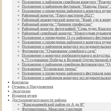
Положение о районном семейном конкурсе “Рожде
Положение о районном фестивале “Народы Урала” 
Положение о проведении районного конкурса руч
Районный конкурс “Город мастеров-2021”
Районный краеведческий конкурс “Край, где я живу
Районный конкурс “Древние профессии”
Районный конкурс фотографий “Семь чудес Красно
Районный семейный конкурс “Новогодняя рукавич
Положение о проведении 11-го районного фестиваля
Положение о проведении районного конкурса ручн
Положение о районном конкурсе исследовательских
Фотоконкурс “Очарование семейного сада”
Положение о конкурсе изобразительного искусства 
к 75 годовщине Победы в Великой Отечественной 
Положение о районном семейном фотоконкурсе “О
Положение “Егоровские тропы”
Положение о проведении районного фестиваля нар
Положение о районном конкурсе исследовательских
Контакты
Отзывы и Предложения
Экскурсии
Издания музея
Достопримечательности района
“Красноармейский район от А до Я”
Фотоматериал. Миасское городище