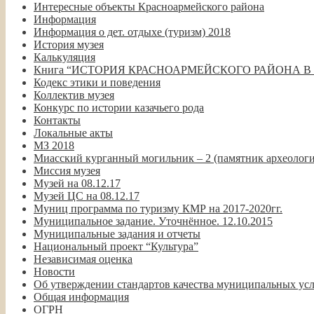
Интересные объекты Красноармейского района
Информация
Информация о дет. отдыхе (туризм) 2018
История музея
Калькуляция
Книга “ИСТОРИЯ КРАСНОАРМЕЙСКОГО РАЙОНА В
Кодекс этики и поведения
Коллектив музея
Конкурс по истории казачьего рода
Контакты
Локальные акты
МЗ 2018
Миасский курганный могильник – 2 (памятник археолог
Миссия музея
Музей на 08.12.17
Музей ЦС на 08.12.17
Муниц программа по туризму КМР на 2017-2020гг.
Муниципальное задание. Уточнённое. 12.10.2015
Муниципальные задания и отчеты
Национальный проект “Культура”
Независимая оценка
Новости
Об утверждении стандартов качества муниципальных у
Общая информация
ОГРН