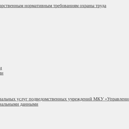
ударственным нормативным требованиям охраны труда
и
ми
ипальных услуг подведомственных учреждений МКУ «Управлени
сональными данными