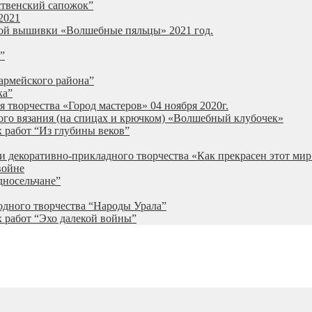
ственский сапожок”
2021
ной вышивки «Волшебные пяльцы» 2021 год.
”
армейского района”
ка”
 творчества «Город мастеров» 04 ноября 2020г.
ого вязания (на спицах и крючком) «Волшебный клубочек»
 работ “Из глубины веков”
и декоративно-прикладного творчества «Как прекрасен этот мир
войне
дносельчане”
одного творчества “Народы Урала”
 работ “Эхо далекой войны”