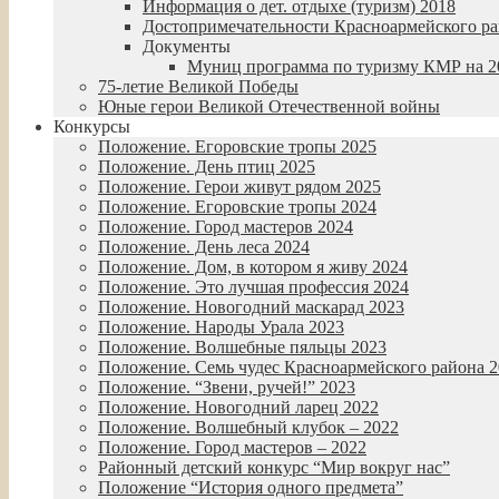
Информация о дет. отдыхе (туризм) 2018
Достопримечательности Красноармейского р
Документы
Муниц программа по туризму КМР на 20
75-летие Великой Победы
Юные герои Великой Отечественной войны
Конкурсы
Положение. Егоровские тропы 2025
Положение. День птиц 2025
Положение. Герои живут рядом 2025
Положение. Егоровские тропы 2024
Положение. Город мастеров 2024
Положение. День леса 2024
Положение. Дом, в котором я живу 2024
Положение. Это лучшая профессия 2024
Положение. Новогодний маскарад 2023
Положение. Народы Урала 2023
Положение. Волшебные пяльцы 2023
Положение. Семь чудес Красноармейского района 
Положение. “Звени, ручей!” 2023
Положение. Новогодний ларец 2022
Положение. Волшебный клубок – 2022
Положение. Город мастеров – 2022
Районный детский конкурс “Мир вокруг нас”
Положение “История одного предмета”