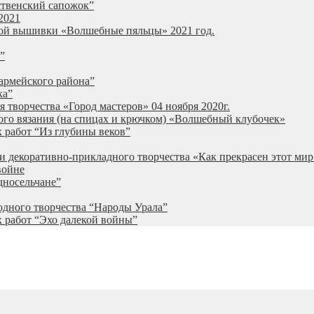
ственский сапожок”
2021
ной вышивки «Волшебные пяльцы» 2021 год.
”
армейского района”
ка”
 творчества «Город мастеров» 04 ноября 2020г.
ого вязания (на спицах и крючком) «Волшебный клубочек»
 работ “Из глубины веков”
и декоративно-прикладного творчества «Как прекрасен этот мир
войне
дносельчане”
одного творчества “Народы Урала”
 работ “Эхо далекой войны”