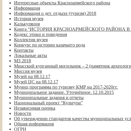
Интересные объекты Красноармейского района
Информация
Информация о дет. отдыхе (туризм) 2018
История музея
Калькуляция
Книга “ИСТОРИЯ КРАСНОАРМЕЙСКОГО РАЙОНА В
Кодекс этики и поведения
Коллектив музея
Конкурс по истории казачьего рода
Контакты
Локальные акты
МЗ 2018
Миасский курганный могильник – 2 (памятник археолог
Миссия музея
Музей на 08.12.17
Музей ЦС на 08.12.17
Муниц программа по туризму КМР на 2017-2020гг.
Муниципальное задание. Уточнённое. 12.10.2015
Муниципальные задания и отчеты
Национальный проект “Культура”
Независимая оценка
Новости
Об утверждении стандартов качества муниципальных у
Общая информация
ОГРН