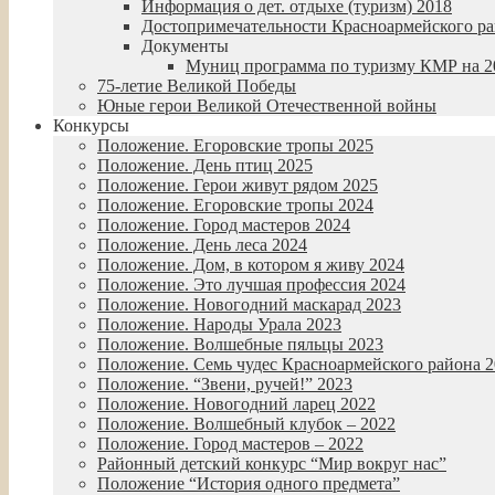
Информация о дет. отдыхе (туризм) 2018
Достопримечательности Красноармейского р
Документы
Муниц программа по туризму КМР на 20
75-летие Великой Победы
Юные герои Великой Отечественной войны
Конкурсы
Положение. Егоровские тропы 2025
Положение. День птиц 2025
Положение. Герои живут рядом 2025
Положение. Егоровские тропы 2024
Положение. Город мастеров 2024
Положение. День леса 2024
Положение. Дом, в котором я живу 2024
Положение. Это лучшая профессия 2024
Положение. Новогодний маскарад 2023
Положение. Народы Урала 2023
Положение. Волшебные пяльцы 2023
Положение. Семь чудес Красноармейского района 
Положение. “Звени, ручей!” 2023
Положение. Новогодний ларец 2022
Положение. Волшебный клубок – 2022
Положение. Город мастеров – 2022
Районный детский конкурс “Мир вокруг нас”
Положение “История одного предмета”