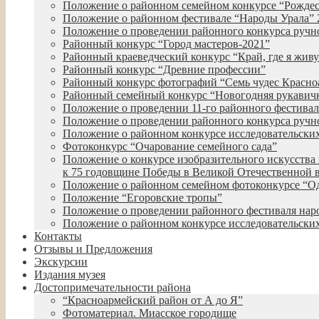
Положение о районном семейном конкурсе “Рожде
Положение о районном фестивале “Народы Урала” 
Положение о проведении районного конкурса руч
Районный конкурс “Город мастеров-2021”
Районный краеведческий конкурс “Край, где я живу
Районный конкурс “Древние профессии”
Районный конкурс фотографий “Семь чудес Красно
Районный семейный конкурс “Новогодняя рукавич
Положение о проведении 11-го районного фестиваля
Положение о проведении районного конкурса ручн
Положение о районном конкурсе исследовательских
Фотоконкурс “Очарование семейного сада”
Положение о конкурсе изобразительного искусства 
к 75 годовщине Победы в Великой Отечественной 
Положение о районном семейном фотоконкурсе “О
Положение “Егоровские тропы”
Положение о проведении районного фестиваля нар
Положение о районном конкурсе исследовательских
Контакты
Отзывы и Предложения
Экскурсии
Издания музея
Достопримечательности района
“Красноармейский район от А до Я”
Фотоматериал. Миасское городище