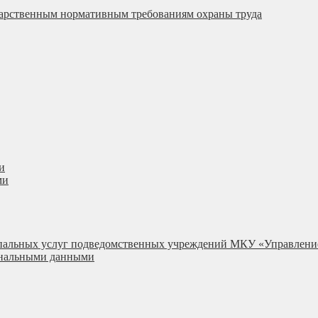
ударственным нормативным требованиям охраны труда
и
ми
ипальных услуг подведомственных учреждений МКУ «Управлени
сональными данными